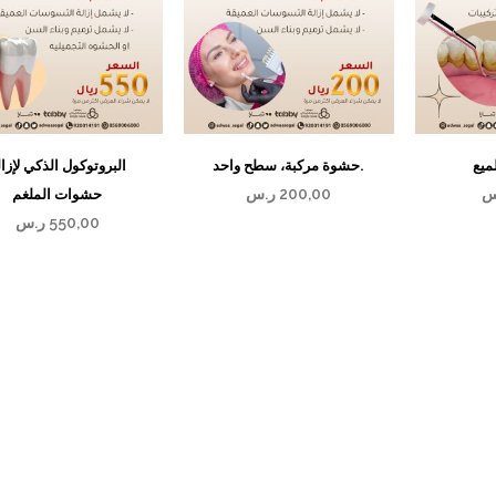
ميع
حشوة مركبة، سطح واحد.
البروتوكول الذكي لإزال
حشوات الملغم
س
200,00
ر.س
550,00
ر.س