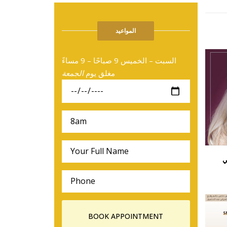
المواعيد
السبت – الخميس 9 صباحًا – 9 مساءً
مغلق يوم
الجمعة
ي
إبتسامة التركيبات والفيرين
علاجات اللثة والعناية الصحية