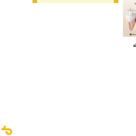
ة
حالة تقويم الأسنان
التحجيم والتلميع
90,00
ر.س